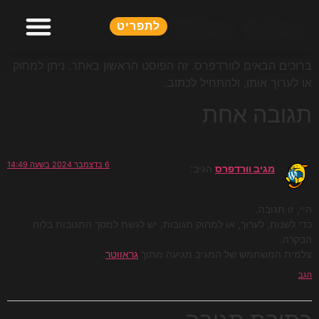
שלום עולם!
לתפריט
ברוכים הבאים לוורדפרס. זה הפוסט הראשון באתר. ניתן למחוק
או לערוך אותו, ולהתחיל לכתוב.
תגובה אחת
6 בדצמבר 2024 בשעה 14:49
מגיב וורדפרס
הגיב:
היי, זו תגובה.
כדי לשנות, לערוך, או למחוק תגובות, יש לגשת למסך התגובות בלוח
הבקרה.
צלמית המשתמש של המגיב מגיעה מתוך
גראווטר
.
הגב